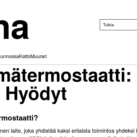
na
unnossa
Katto
Muurari
mätermostaatti: 
a Hyödyt
rmostaatti?
nen laite, joka yhdistää kaksi erilaista toimintoa yhdeks