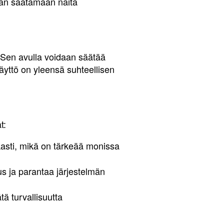
kaan säätämään näitä
 Sen avulla voidaan säätää
Käyttö on yleensä suhteellisen
t:
kasti, mikä on tärkeää monissa
s ja parantaa järjestelmän
tä turvallisuutta