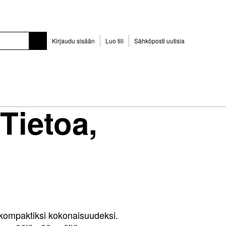
Kirjaudu sisään
Luo tili
Sähköposti uutisia
Tietoa,
i kompaktiksi kokonaisuudeksi.