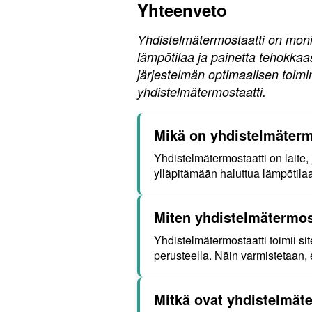
Yhteenveto
Yhdistelmätermostaatti on monip
lämpötilaa ja painetta tehokkaas
järjestelmän optimaalisen toimi
yhdistelmätermostaatti.
Mikä on yhdistelmätermo
Yhdistelmätermostaatti on laite, 
ylläpitämään haluttua lämpötila
Miten yhdistelmätermost
Yhdistelmätermostaatti toimii sit
perusteella. Näin varmistetaan, 
Mitkä ovat yhdistelmät