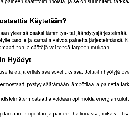
ja paineen säätötoiminnoista, ja se on suunniteltu tark
ostaattia Käytetään?
aan yleensä osaksi lämmitys- tai jäähdytysjärjestelmää.
tylle tasolle ja samalla valvoa painetta järjestelmässä. 
utomaattinen ja säätöjä voi tehdä tarpeen mukaan.
in Hyödyt
seita etuja erilaisissa sovelluksissa. Joitakin hyötyjä ova
rmostaatti pystyy säätämään lämpötilaa ja painetta tar
distelmätermostaattia voidaan optimoida energiankulutu
pitämään lämpötilan ja paineen hallinnassa, mikä voi lisä