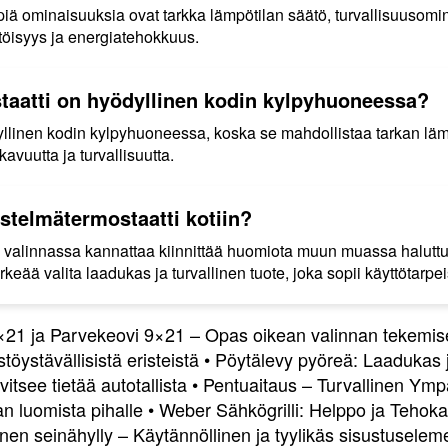
iä ominaisuuksia ovat tarkka lämpötilan säätö, turvallisuusomi
öisyys ja energiatehokkuus.
taatti on hyödyllinen kodin kylpyhuoneessa?
yllinen kodin kylpyhuoneessa, koska se mahdollistaa tarkan läm
vuutta ja turvallisuutta.
istelmätermostaatti kotiin?
valinnassa kannattaa kiinnittää huomiota muun muassa haluttuun
eää valita laadukas ja turvallinen tuote, joka sopii käyttötarpei
9×21 ja Parvekeovi 9×21 – Opas oikean valinnan tekemi
töystävällisistä eristeistä
•
Pöytälevy pyöreä: Laadukas ja 
vitsee tietää autotallista
•
Pentuaitaus – Turvallinen Ympär
an luomista pihalle
•
Weber Sähkögrilli: Helppo ja Tehoka
nen seinähylly – Käytännöllinen ja tyylikäs sisustuseleme