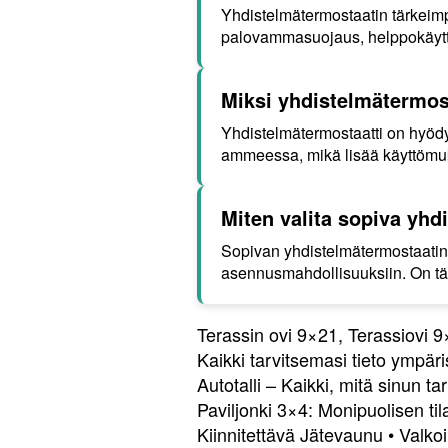
Yhdistelmätermostaatin tärkeimp
palovammasuojaus, helppokäytt
Miksi yhdistelmätermos
Yhdistelmätermostaatti on hyöd
ammeessa, mikä lisää käyttömuka
Miten valita sopiva yhd
Sopivan yhdistelmätermostaatin 
asennusmahdollisuuksiin. On tärk
Terassin ovi 9×21, Terassiovi 
Kaikki tarvitsemasi tieto ympäris
Autotalli – Kaikki, mitä sinun tar
Paviljonki 3×4: Monipuolisen til
Kiinnitettävä Jätevaunu
•
Valkoi