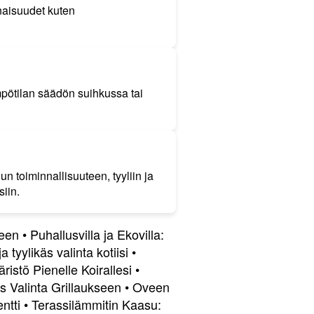
naisuudet kuten
pötilan säädön suihkussa tai
 toiminnallisuuteen, tyyliin ja
siin.
seen
•
Puhallusvilla ja Ekovilla:
tyylikäs valinta kotiisi
•
istö Pienelle Koirallesi
•
s Valinta Grillaukseen
•
Oveen
ntti
•
Terassilämmitin Kaasu: