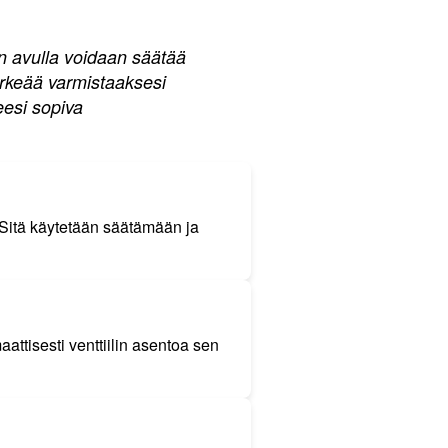
en avulla voidaan säätää
tärkeää varmistaaksesi
eesi sopiva
n. Sitä käytetään säätämään ja
attisesti venttiilin asentoa sen