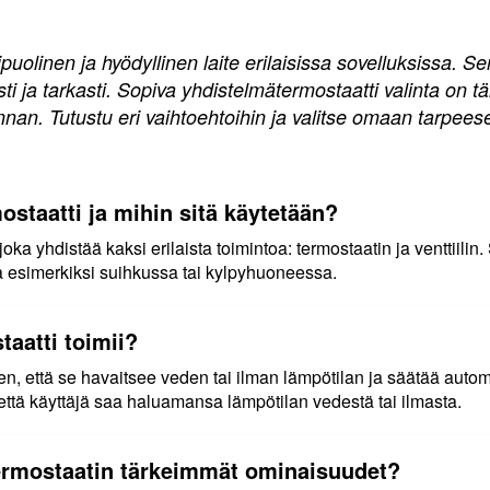
uolinen ja hyödyllinen laite erilaisissa sovelluksissa. S
ti ja tarkasti. Sopiva yhdistelmätermostaatti valinta on 
nnan. Tutustu eri vaihtoehtoihin ja valitse omaan tarpees
staatti ja mihin sitä käytetään?
joka yhdistää kaksi erilaista toimintoa: termostaatin ja venttiili
a esimerkiksi suihkussa tai kylpyhuoneessa.
aatti toimii?
en, että se havaitsee veden tai ilman lämpötilan ja säätää automa
että käyttäjä saa haluamansa lämpötilan vedestä tai ilmasta.
ermostaatin tärkeimmät ominaisuudet?