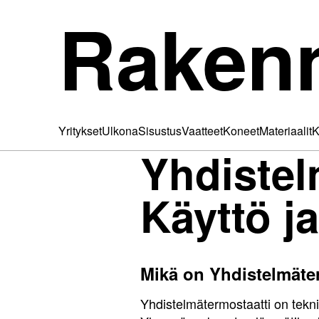
Raken
Yritykset
Ulkona
Sisustus
Vaatteet
Koneet
Materiaalit
K
Yhdistel
Käyttö j
Mikä on Yhdistelmäte
Yhdistelmätermostaatti on tekni