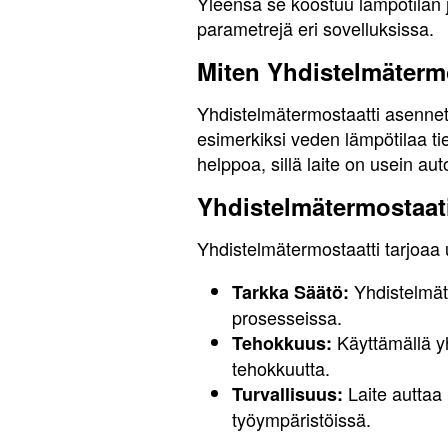
Yleensä se koostuu lämpötilan 
parametrejä eri sovelluksissa.
Miten Yhdistelmäterm
Yhdistelmätermostaatti asennet
esimerkiksi veden lämpötilaa tie
helppoa, sillä laite on usein a
Yhdistelmätermostaat
Yhdistelmätermostaatti tarjoaa u
Yhdistelmäte
Tarkka Säätö:
prosesseissa.
Käyttämällä yh
Tehokkuus:
tehokkuutta.
Laite auttaa 
Turvallisuus:
työympäristöissä.