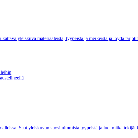
attava yleiskuva materiaaleista, tyypeistä ja merkeistä ja löydä tarjotin, j
leihin
austelineellä
lleissa. Saat yleiskuvan suosituimmista tyypeistä ja lue, mitkä tekijät k