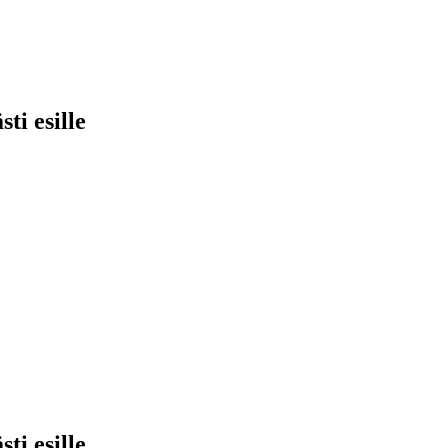
ti esille
ti esille