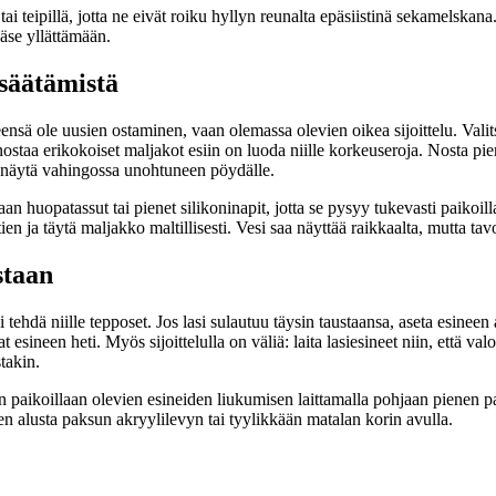
a tai teipillä, jotta ne eivät roiku hyllyn reunalta epäsiistinä sekamelska
ääse yllättämään.
säätämistä
sä ole uusien ostaminen, vaan olemassa olevien oikea sijoittelu. Valit
a nostaa erikokoiset maljakot esiin on luoda niille korkeuseroja. Nosta
o näytä vahingossa unohtuneen pöydälle.
aan huopatassut tai pienet silikoninapit, jotta se pysyy tukevasti paikoi
en ja täytä maljakko maltillisesti. Vesi saa näyttää raikkaalta, mutta tav
staan
ehdä niille tepposet. Jos lasi sulautuu täysin taustaansa, aseta esineen a
t esineen heti. Myös sijoittelulla on väliä: laita lasiesineet niin, että v
takin.
in paikoillaan olevien esineiden liukumisen laittamalla pohjaan pienen pa
inen alusta paksun akryylilevyn tai tyylikkään matalan korin avulla.