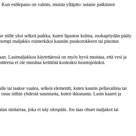
na. Kun esillepano on valmis, muista ylläpito: sutaise palkinnot
se niille yksi selkeä paikka, kuten lipaston kulma, ruokapöydän pääty
 pienempi maljakko esimerkiksi kauniin puukorokkeen tai pinotun
llaan. Lasimaljakkoa käytettäessä on myös hyvä muistaa, että vesi ja
oitteena ei ole muuttaa keittiötä kosteaksi luontopoluksi.
lle tai taakse vaalea, selkeä elementti, kuten kaunis pellavaliina tai
alo osuu niihin yhdestä suunnasta, kuten ikkunasta. Lasin kaaret ja
lan sinitarraa, joka ei näy ulospäin. Jos taas ohuet maljakot tai