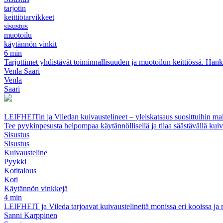
tarjotin
keittiötarvikkeet
sisustus
muotoilu
käytännön vinkit
6 min
Tarjottimet yhdistävät toiminnallisuuden ja muotoilun keittiössä. Hanki k
Venla Saari
Venla
Saari
LEIFHEITin ja Viledan kuivaustelineet – yleiskatsaus suosittuihin mal
Tee pyykinpesusta helpompaa käytännöllisellä ja tilaa säästävällä kuiv
Sisustus
Sisustus
Kuivausteline
Pyykki
Kotitalous
Koti
Käytännön vinkkejä
4 min
LEIFHEIT ja Vileda tarjoavat kuivaustelineitä monissa eri kooissa ja ma
Sanni Karppinen