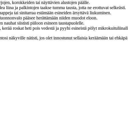
rjojen, korokkeiden tai näyttävien alustojen päälle.
a liina ja palkintojen taakse tumma tausta, jotta ne erottuvat selkeästi.
appeja tai sinitarraa estämään esineiden ärsyttävä liukuminen.
isto luonnonvalo pääsee herättämään niiden muodot eloon.
 nauhat siististi piiloon esineen taustapuolelle.
 kerää roskat heti pois vedestä ja pyyhi esineistä pölyt mikrokuituliinall
ntosi näkyville nätisti, jos olet innostunut sellaisia keräämään tai ehkäpä 