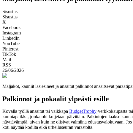
Sisustus
Sisustus
X
Facebook
Instagram
LinkedIn
YouTube
Pinterest
TikTok
Mail
RSS
26/06/2026
Maljakot, kauniit lasiesineet ja ansaitut palkinnot ansaitsevat paraatipai
Palkinnot ja pokaalit ylpeästi esille
Kovalla työllä ansaitut tai vaikkapa
BudgetTrophy
-verkkokaupasta tai
kunniapaikka, jonka ohi kuljetaan päivittäin. Palkintojen taakse kannat
näyttävämpiä, aivan kuin ne olisivat valmiina edustusvalokuvaan. Jos pa
koti näyttää kodilta eikä urheiluseuran varastolta.