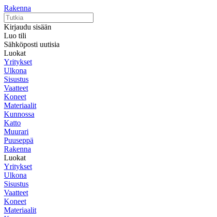
Rakenna
Kirjaudu sisään
Luo tili
Sähköposti uutisia
Luokat
Yritykset
Ulkona
Sisustus
Vaatteet
Koneet
Materiaalit
Kunnossa
Katto
Muurari
Puuseppä
Rakenna
Luokat
Yritykset
Ulkona
Sisustus
Vaatteet
Koneet
Materiaalit