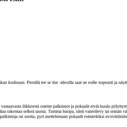
kan kodissasi. Pienillä tee se itse -ideoilla saat ne esille nopeasti ja näyt
 vastaavasta liikkeestä ostetut palkinnot ja pokaalit eivät kuulu pölytt
taa rakentaa selkeä tausta. Tumma huopa, siisti vanerilevy tai seinän vä
lkintoja on useita, pyri asettelemaan pokaalit esimerkiksi avovitriiniin 