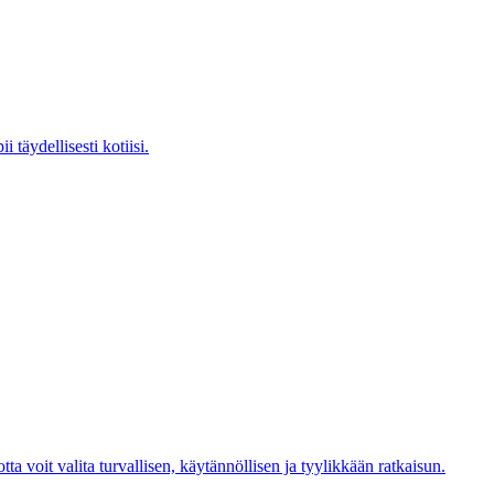
 täydellisesti kotiisi.
ta voit valita turvallisen, käytännöllisen ja tyylikkään ratkaisun.