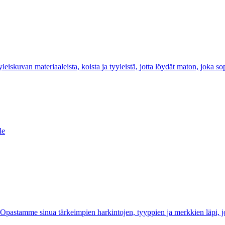
kuvan materiaaleista, koista ja tyyleistä, jotta löydät maton, joka sopii
le
in. Opastamme sinua tärkeimpien harkintojen, tyyppien ja merkkien läpi, jot