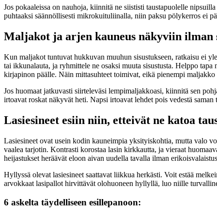
Jos pokaaleissa on nauhoja, kiinnitä ne siististi taustapuolelle nipsuill
puhtaaksi säännöllisesti mikrokuituliinalla, niin paksu pölykerros ei p
Maljakot ja arjen kauneus näkyviin ilman 
Kun maljakot tuntuvat hukkuvan muuhun sisustukseen, ratkaisu ei yleen
tai ikkunalauta, ja ryhmittele ne osaksi muuta sisustusta. Helppo tap
kirjapinon päälle. Näin mittasuhteet toimivat, eikä pienempi maljakk
Jos huomaat jatkuvasti siirteleväsi lempimaljakkoasi, kiinnitä sen pohj
irtoavat roskat näkyvät heti. Napsi irtoavat lehdet pois vedestä saman ti
Lasiesineet esiin niin, etteivät ne katoa tau
Lasiesineet ovat usein kodin kauneimpia yksityiskohtia, mutta valo voi t
vaalea tarjotin. Kontrasti korostaa lasin kirkkautta, ja vieraat huomaava
heijastukset heräävät eloon aivan uudella tavalla ilman erikoisvalaistus
Hyllyssä olevat lasiesineet saattavat liikkua herkästi. Voit estää melke
arvokkaat lasipallot hirvittävät olohuoneen hyllyllä, luo niille turvall
6 askelta täydelliseen esillepanoon: