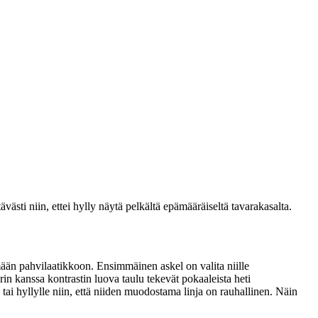
tävästi niin, ettei hylly näytä pelkältä epämääräiseltä tavarakasalta.
ymään pahvilaatikkoon. Ensimmäinen askel on valita niille
rin kanssa kontrastin luova taulu tekevät pokaaleista heti
tai hyllylle niin, että niiden muodostama linja on rauhallinen. Näin