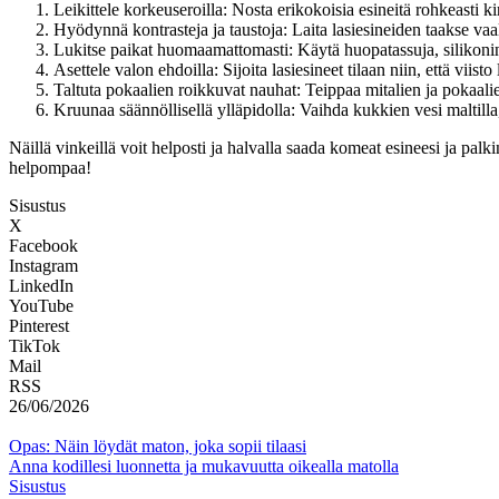
Leikittele korkeuseroilla: Nosta erikokoisia esineitä rohkeasti ki
Hyödynnä kontrasteja ja taustoja: Laita lasiesineiden taakse vaale
Lukitse paikat huomaamattomasti: Käytä huopatassuja, silikonin
Asettele valon ehdoilla: Sijoita lasiesineet tilaan niin, että vi
Taltuta pokaalien roikkuvat nauhat: Teippaa mitalien ja pokaalien
Kruunaa säännöllisellä ylläpidolla: Vaihda kukkien vesi maltilla,
Näillä vinkeillä voit helposti ja halvalla saada komeat esineesi ja palki
helpompaa!
Sisustus
X
Facebook
Instagram
LinkedIn
YouTube
Pinterest
TikTok
Mail
RSS
26/06/2026
Opas: Näin löydät maton, joka sopii tilaasi
Anna kodillesi luonnetta ja mukavuutta oikealla matolla
Sisustus