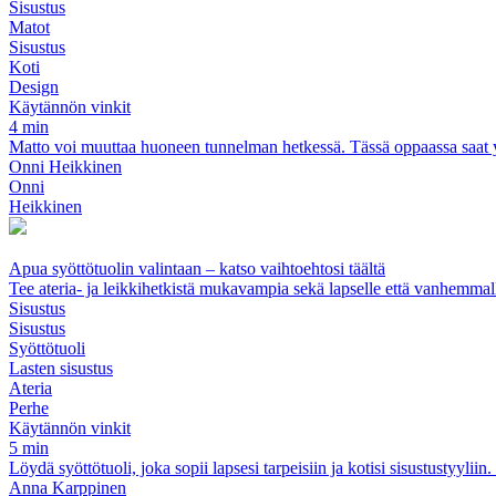
Sisustus
Matot
Sisustus
Koti
Design
Käytännön vinkit
4 min
Matto voi muuttaa huoneen tunnelman hetkessä. Tässä oppaassa saat yleis
Onni Heikkinen
Onni
Heikkinen
Apua syöttötuolin valintaan – katso vaihtoehtosi täältä
Tee ateria- ja leikkihetkistä mukavampia sekä lapselle että vanhemmal
Sisustus
Sisustus
Syöttötuoli
Lasten sisustus
Ateria
Perhe
Käytännön vinkit
5 min
Löydä syöttötuoli, joka sopii lapsesi tarpeisiin ja kotisi sisustustyyli
Anna Karppinen