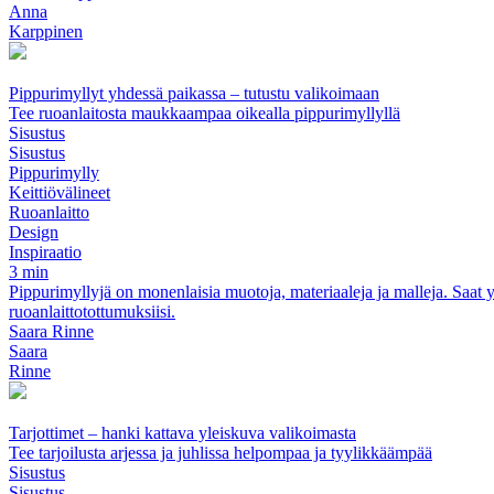
Anna
Karppinen
Pippurimyllyt yhdessä paikassa – tutustu valikoimaan
Tee ruoanlaitosta maukkaampaa oikealla pippurimyllyllä
Sisustus
Sisustus
Pippurimylly
Keittiövälineet
Ruoanlaitto
Design
Inspiraatio
3 min
Pippurimyllyjä on monenlaisia muotoja, materiaaleja ja malleja. Saat yle
ruoanlaittotottumuksiisi.
Saara Rinne
Saara
Rinne
Tarjottimet – hanki kattava yleiskuva valikoimasta
Tee tarjoilusta arjessa ja juhlissa helpompaa ja tyylikkäämpää
Sisustus
Sisustus