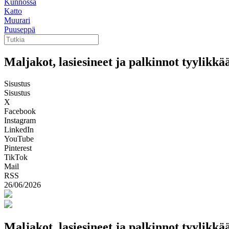
Kunnossa
Katto
Muurari
Puuseppä
Maljakot, lasiesineet ja palkinnot tyylikkääs
Sisustus
Sisustus
X
Facebook
Instagram
LinkedIn
YouTube
Pinterest
TikTok
Mail
RSS
26/06/2026
Maljakot, lasiesineet ja palkinnot tyylikkääs