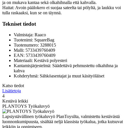
ja on mukava kantaa sekä olkahihnalla että kahvalla.
Haitat: Avoin päälokero ei suojaa sateelta tai pölyltä, ja laukku voi
tulla raskaaksi, kun se on täynnä.
Tekniset tiedot
Valmistaja: Raaco
Tuotenimi: SquareBag
Tuotenumero: 3288015
Malli: 5733439760409
EAN: 5733439760409
Materiaali: Kestävä polyesteri
Kantamisjärjestelmä: Säädettävä pehmustettu olkahihna ja
kahva
Kohderyhmä: Sähköasentajat ja muut käsityöläiset
Katso tiedot
Lisätietoja
4
Kestävä leikki
PLANTOYS Työkaluvyö
Lapsiystävällinen työkaluvyö PlanToysilta, valmistettu kestävästä
luonnonkumipuusta, sisältää neljä klassista työkalua, jotka kutsuvat
leikkiin ja oppimiseen.