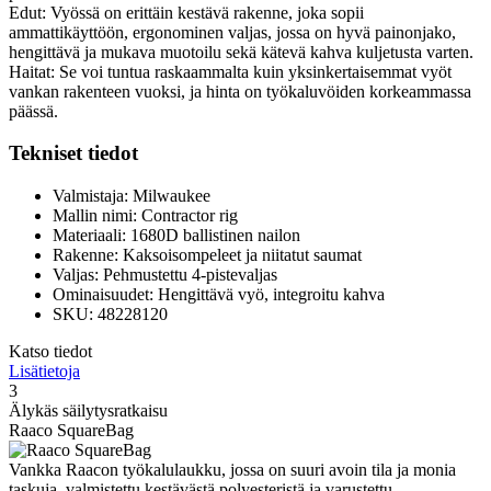
Edut: Vyössä on erittäin kestävä rakenne, joka sopii
ammattikäyttöön, ergonominen valjas, jossa on hyvä painonjako,
hengittävä ja mukava muotoilu sekä kätevä kahva kuljetusta varten.
Haitat: Se voi tuntua raskaammalta kuin yksinkertaisemmat vyöt
vankan rakenteen vuoksi, ja hinta on työkaluvöiden korkeammassa
päässä.
Tekniset tiedot
Valmistaja: Milwaukee
Mallin nimi: Contractor rig
Materiaali: 1680D ballistinen nailon
Rakenne: Kaksoisompeleet ja niitatut saumat
Valjas: Pehmustettu 4-pistevaljas
Ominaisuudet: Hengittävä vyö, integroitu kahva
SKU: 48228120
Katso tiedot
Lisätietoja
3
Älykäs säilytysratkaisu
Raaco SquareBag
Vankka Raacon työkalulaukku, jossa on suuri avoin tila ja monia
taskuja, valmistettu kestävästä polyesteristä ja varustettu