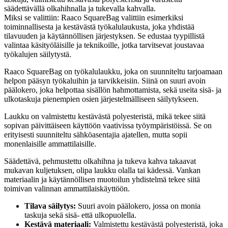
säädettävällä olkahihnalla ja tukevalla kahvalla.
Miksi se valittiin: Raaco SquareBag valittiin esimerkiksi
toiminnallisesta ja kestävästä työkalulaukusta, joka yhdistää
tilavuuden ja käytännöllisen järjestyksen. Se edustaa tyypillistä
valintaa käsityöläisille ja teknikoille, jotka tarvitsevat joustavaa
työkalujen säilytystä.
Raaco SquareBag on työkalulaukku, joka on suunniteltu tarjoamaan
helpon pääsyn työkaluihin ja tarvikkeisiin. Siinä on suuri avoin
päälokero, joka helpottaa sisällön hahmottamista, sekä useita sisä- ja
ulkotaskuja pienempien osien järjestelmälliseen säilytykseen.
Laukku on valmistettu kestävästä polyesteristä, mikä tekee siitä
sopivan päivittäiseen käyttöön vaativissa työympäristöissä. Se on
erityisesti suunniteltu sähköasentajia ajatellen, mutta sopii
monenlaisille ammattilaisille.
Säädettävä, pehmustettu olkahihna ja tukeva kahva takaavat
mukavan kuljetuksen, olipa laukku olalla tai kädessä. Vankan
materiaalin ja käytännöllisen muotoilun yhdistelmä tekee siitä
toimivan valinnan ammattilaiskäyttöön.
Tilava säilytys:
Suuri avoin päälokero, jossa on monia
taskuja sekä sisä- että ulkopuolella.
Kestävä materiaali:
Valmistettu kestävästä polyesteristä, joka