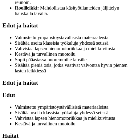
reunoin.
Roolileikki:
Mahdollistaa käsityötilanteiden jäljittelyn
hauskalla tavalla.
Edut ja haitat
Valmistettu ympäristöystävällisistä materiaaleista
Sisältää useita klassisia työkaluja yhdessä setissä
Vahvistaa lapsen hienomotoriikkaa ja mielikuvitusta
Kestävä ja turvallinen muotoilu
Sopii pääasiassa nuoremmille lapsille
Sisältää pieniä osia, jotka vaativat valvontaa hyvin pienten
lasten leikkiessä
Edut ja haitat
Edut
Valmistettu ympäristöystävällisistä materiaaleista
Sisältää useita klassisia työkaluja yhdessä setissä
Vahvistaa lapsen hienomotoriikkaa ja mielikuvitusta
Kestävä ja turvallinen muotoilu
Haitat