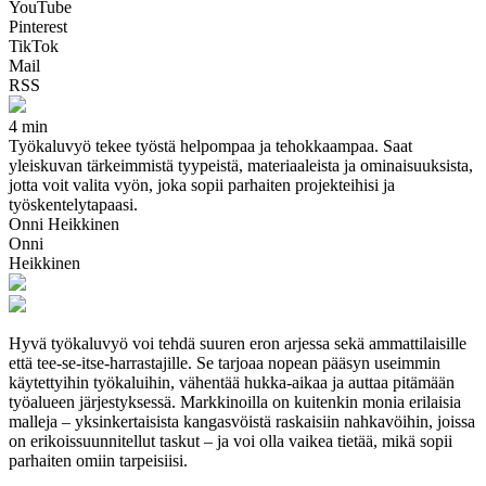
YouTube
Pinterest
TikTok
Mail
RSS
4 min
Työkaluvyö tekee työstä helpompaa ja tehokkaampaa. Saat
yleiskuvan tärkeimmistä tyypeistä, materiaaleista ja ominaisuuksista,
jotta voit valita vyön, joka sopii parhaiten projekteihisi ja
työskentelytapaasi.
Onni Heikkinen
Onni
Heikkinen
Hyvä työkaluvyö voi tehdä suuren eron arjessa sekä ammattilaisille
että tee-se-itse-harrastajille. Se tarjoaa nopean pääsyn useimmin
käytettyihin työkaluihin, vähentää hukka-aikaa ja auttaa pitämään
työalueen järjestyksessä. Markkinoilla on kuitenkin monia erilaisia
malleja – yksinkertaisista kangasvöistä raskaisiin nahkavöihin, joissa
on erikoissuunnitellut taskut – ja voi olla vaikea tietää, mikä sopii
parhaiten omiin tarpeisiisi.