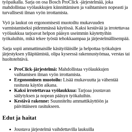
työpaikalla. Sarja on osa Bosch ProClick -järjestelmää, joka
mahdollistaa vyölaukkujen kiinnittämisen ja vaihtamisen nopeasti ja
turvallisesti ilman vyön irrottamista.
Vyö ja laukut on ergonomisesti muotoiltu mukavuuden
varmistamiseksi pidemmässä käytössä. Kaksi kestävää ja irrotettavaa
vyölaukkua tarjoavat helpon pääsyn useimmin käytettyihin
työkaluihin, mikä tekee työstä tehokkaampaa ja järjestelmällisempää.
Sarja sopii ammattimaisille käsityöläisille ja helpottaa työkalujen
järjestyksen ylläpitämistä, olipa kyseessä rakennustyömaa, verstas tai
huoltotehtävä.
ProClick-järjestelmä:
Mahdollistaa vyölaukkujen
vaihtamisen ilman vyön irrottamista.
Ergonominen muotoilu:
Lisää mukavuutta ja vähentää
rasitusta käytön aikana.
Kaksi irrotettavaa vyölaukkua:
Tarjoaa joustavan
säilytyksen ja nopean pääsyn työkaluihin.
Kestävä rakenne:
Suunniteltu ammattikäyttöön ja
päivittäiseen rasitukseen.
Edut ja haitat
Joustava järjestelmä vaihdettavilla laukuilla