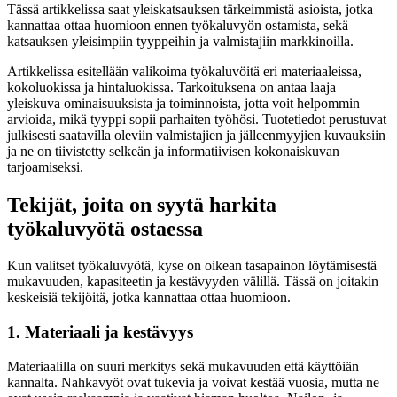
Tässä artikkelissa saat yleiskatsauksen tärkeimmistä asioista, jotka
kannattaa ottaa huomioon ennen työkaluvyön ostamista, sekä
katsauksen yleisimpiin tyyppeihin ja valmistajiin markkinoilla.
Artikkelissa esitellään valikoima työkaluvöitä eri materiaaleissa,
kokoluokissa ja hintaluokissa. Tarkoituksena on antaa laaja
yleiskuva ominaisuuksista ja toiminnoista, jotta voit helpommin
arvioida, mikä tyyppi sopii parhaiten työhösi. Tuotetiedot perustuvat
julkisesti saatavilla oleviin valmistajien ja jälleenmyyjien kuvauksiin
ja ne on tiivistetty selkeän ja informatiivisen kokonaiskuvan
tarjoamiseksi.
Tekijät, joita on syytä harkita
työkaluvyötä ostaessa
Kun valitset työkaluvyötä, kyse on oikean tasapainon löytämisestä
mukavuuden, kapasiteetin ja kestävyyden välillä. Tässä on joitakin
keskeisiä tekijöitä, jotka kannattaa ottaa huomioon.
1. Materiaali ja kestävyys
Materiaalilla on suuri merkitys sekä mukavuuden että käyttöiän
kannalta. Nahkavyöt ovat tukevia ja voivat kestää vuosia, mutta ne