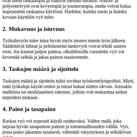
ovat usein raskaampia ja vaativat hieman huoltoa. Nailon- ja
polyesterivyöt ovat kevyempiä ja joustavampia, mutta voivat kulua
nopeammin raskaassa käytössä. Harkitse, kuinka usein ja kuinka
kovaan käyttöön vyö tulee.
2. Mukavuus ja istuvuus
Työkaluvyön tulee istua hyvin myös monen tunnin työn jälkeen.
Säädettävät hihnat ja pehmustetut lantiovyöt voivat tehdä suuren
eron. Jos kannat paljon painoa, olkahihnoilla varustettu vyö voi
keventää selkää ja jakaa painon tasaisemmin.
3. Taskujen määrä ja sijoittelu
Taskujen määrä ja sijoittelu tulisi sovittaa työskentelytapoihisi. Mieti,
mitä työkaluja käytät eniten ja missä haluat niiden olevan. Joissakin
malleissa on modulaarinen rakenne, jolloin voit mukauttaa taskut
tarpeidesi mukaan.
4. Paino ja tasapaino
Raskas vyö voi nopeasti käydä rasittavaksi. Valitse malli, joka
tarjoaa hyvän tasapainon painon ja toiminnallisuuden välillä. Vyö,
jossa paino jakautuu tasaisesti, vähentää väsymyksen ja selkäkivun