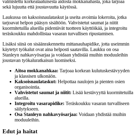
valmistettu korkealaatuisesta aidosta mokkanahasta, joka tarjoaa
sekä lujuutta että joustavuutta käytössä.
Laukussa on kaksoisnaulataskut ja useita avoimia lokeroita, jotka
tarjoavat helpon pääsyn sisältöön. Vahvistetut saumat ja niitit
kuormitetuilla alueilla pidentävät tuotteen käyttöikää, ja integroitu
teräskoukku mahdollistaa vasaran turvallisen ripustamisen.
Lisäksi siinä on sisäänrakennettu mittanauhapidike, jotta useimmin
käytetyt työkalut ovat aina helposti saatavilla. Laukku on osa
Stanleyn nahkavyösarjaa ja voidaan yhdistää muihin moduuleihin
joustavan työkaluratkaisun luomiseksi.
Aitoa mokkanahkaa:
Tarjoaa korkean kulutuskestävyyden
ja klassisen ulkonäön.
Kaksoisnaulataskut:
Helpottaa naulojen ja pienten osien
organisointia.
Vahvistetut saumat ja niitit:
Lisää kestävyyttä kuormitetuilla
alueilla.
Integroitu vasarapidike:
Teräskoukku vasaran turvalliseen
säilytykseen.
Osa Stanleyn nahkavyösarjaa:
Voidaan yhdistää muihin
moduuleihin.
Edut ja haitat