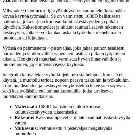
vaativiin työolosuhteisiin ja tehokkaaseen työkalujen organisointiin.
Milwaukee Contractor rig -työkaluvyö on suunniteltu kestämään
kovaa käyttöä työmaalla. Se on valmistettu 1680D ballistisesta
nailonista, joka tarjoaa korkean kulutuskestävyyden ja pitkän
käyttöiän. Kaksoisompeleet ja niitatut saumat lisäävät rakenteen
kestävyyttä, jotta se voi kantaa raskaita työkaluja menettämättä
muotoaan tai lujuuttaan.
Vyössä on pehmustettu 4-pistevaljas, joka jakaa painon tasaisesti
hartioiden ja lantion välillä vähentäen rasitusta pitkien työpäivien
aikana. Hengittävä materiaali varmistaa hyvän ilmanvaihdon ja
mukavuuden, jopa intensiivisessä käytössä.
Integroitu kahva tekee vyön kuljettamisesta helppoa, kun sitä ei
käytetä, ja muotoilu tarjoaa nopean pääsyn taskuihin ja työkaluihin.
Toiminnallisuuden ja kestävyyden yhdistelmä tekee siitä sopivan
sekä käsityöläisille että ammattiasentajille, jotka tarvitsevat
luotettavan kantoratkaisun.
Materiaali:
1680D ballistinen nailon korkean
kulutuskestävyyden takaamiseksi.
Rakenne:
Kaksoisompeleet ja niitatut saumat lisäkestävyyttä
varten.
Mukavuus:
Pehmustettu 4-pistevaljas hengittävällä
muotoilulla.