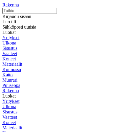
Rakenna
Kirjaudu sisään
Luo tili
Sähköposti uutisia
Luokat
Yritykset
Ulkona
Sisustus
Vaatteet
Koneet
Materiaalit
Kunnossa
Katto
Muurari
Puuseppä
Rakenna
Luokat
Yritykset
Ulkona
Sisustus
Vaatteet
Koneet
Materiaalit