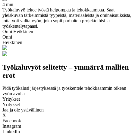
4 min
Työkaluvyö tekee työstä helpompaa ja tehokkaampaa. Saat
yleiskuvan tärkeimmistä tyypeistä, materiaaleista ja ominaisuuksista,
jotta voit valita vyön, joka sopii parhaiten projekteihisi ja
työskentelytapaasi.
Onni Heikkinen
Onni
Heikkinen
Työkaluvyöt selitetty – ymmärrä mallien
erot
Pidä työkalusi järjestyksessä ja työskentele tehokkaammin oikean
vyön avulla
Yritykset
Yritykset
Jaa ja ole ystävällinen
X
Facebook
Instagram
LinkedIn