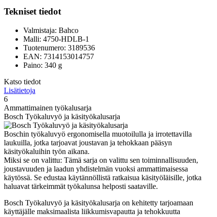
Tekniset tiedot
Valmistaja: Bahco
Malli: 4750-HDLB-1
Tuotenumero: 3189536
EAN: 7314153014757
Paino: 340 g
Katso tiedot
Lisätietoja
6
Ammattimainen työkalusarja
Bosch Työkaluvyö ja käsityökalusarja
Boschin työkaluvyö ergonomisella muotoilulla ja irrotettavilla
laukuilla, jotka tarjoavat joustavan ja tehokkaan pääsyn
käsityökaluihin työn aikana.
Miksi se on valittu: Tämä sarja on valittu sen toiminnallisuuden,
joustavuuden ja laadun yhdistelmän vuoksi ammattimaisessa
käytössä. Se edustaa käytännöllistä ratkaisua käsityöläisille, jotka
haluavat tärkeimmät työkalunsa helposti saataville.
Bosch Työkaluvyö ja käsityökalusarja on kehitetty tarjoamaan
käyttäjälle maksimaalista liikkumisvapautta ja tehokkuutta