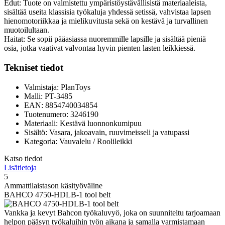
Edut: Tuote on valmistettu ympäristöystävällisistä materiaaleista,
sisältää useita klassisia työkaluja yhdessä setissä, vahvistaa lapsen
hienomotoriikkaa ja mielikuvitusta sekä on kestävä ja turvallinen
muotoilultaan.
Haitat: Se sopii pääasiassa nuoremmille lapsille ja sisältää pieniä
osia, jotka vaativat valvontaa hyvin pienten lasten leikkiessä.
Tekniset tiedot
Valmistaja: PlanToys
Malli: PT-3485
EAN: 8854740034854
Tuotenumero: 3246190
Materiaali: Kestävä luonnonkumipuu
Sisältö: Vasara, jakoavain, ruuvimeisseli ja vatupassi
Kategoria: Vauvalelu / Roolileikki
Katso tiedot
Lisätietoja
5
Ammattilaistason käsityöväline
BAHCO 4750-HDLB-1 tool belt
Vankka ja kevyt Bahcon työkaluvyö, joka on suunniteltu tarjoamaan
helpon pääsyn työkaluihin työn aikana ja samalla varmistamaan