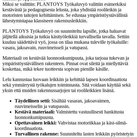
Miksi se valittiin: PLANTOYS Työkaluvyö valittiin esimerkiksi
kestävästä ja pedagogisesta lelusta, joka yhdistää roolileikin ja
motoristen taitojen kehittämisen. Se edustaa ympäristöystävällistä
lähestymistapaa klassiseen rakennusleikkiin.
PLANTOYS Työkaluvyö on suunniteltu lapsille, jotka haluavat
jäljitellä aikuisia ja tutkia käsityöleikkiä turvallisella tavalla. Settiin
kuuluu säädettävä vyö, jossa on tilaa mukana tuleville työkaluille:
vasara, jakoavain, ruuvimeisseli ja vatupassi.
Materiaali on kestävää luonnonkumipuuta, joka tarjoaa tukevan ja
ympäristöystävällisen rakenteen. Pinnat ovat sileitä ja miellyttäviä
koskettaa, mikä tekee tuotteesta sopivan pienille käsille.
Lelu kannustaa luovaan leikkiin ja kehittää lapsen koordinaatiota
sekä ymmärrystä työkalujen toiminnasta. Sitä voidaan käyttää sekä
yksin että muiden rakennussarjojen tai roolileikkien lisänä.
Täydellinen setti:
Sisältää vasaran, jakoavaimen,
ruuvimeisselin ja vatupassin.
Kestävä materiaali:
Valmistettu vastuullisesti hankitusta
luonnonkumipuusta.
Opettavainen leikki:
Vahvistaa motoriikkaa ja käsi-silmä-
koordinaatiota.
Turvallinen rakenne:
Suunniteltu lasten leikkiin pyöristetyin