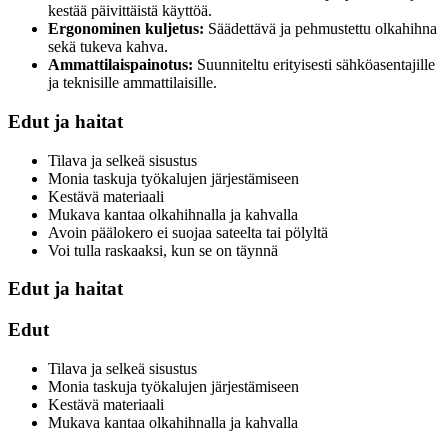
kestää päivittäistä käyttöä.
Ergonominen kuljetus:
Säädettävä ja pehmustettu olkahihna
sekä tukeva kahva.
Ammattilaispainotus:
Suunniteltu erityisesti sähköasentajille
ja teknisille ammattilaisille.
Edut ja haitat
Tilava ja selkeä sisustus
Monia taskuja työkalujen järjestämiseen
Kestävä materiaali
Mukava kantaa olkahihnalla ja kahvalla
Avoin päälokero ei suojaa sateelta tai pölyltä
Voi tulla raskaaksi, kun se on täynnä
Edut ja haitat
Edut
Tilava ja selkeä sisustus
Monia taskuja työkalujen järjestämiseen
Kestävä materiaali
Mukava kantaa olkahihnalla ja kahvalla