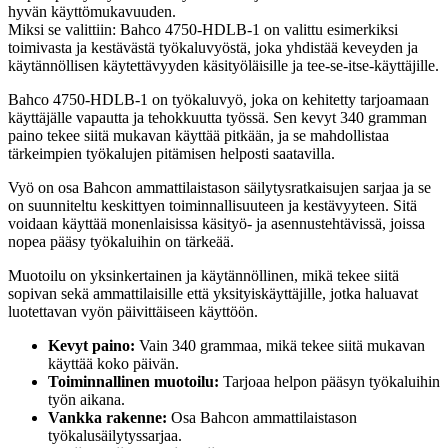
hyvän käyttömukavuuden.
Miksi se valittiin: Bahco 4750-HDLB-1 on valittu esimerkiksi
toimivasta ja kestävästä työkaluvyöstä, joka yhdistää keveyden ja
käytännöllisen käytettävyyden käsityöläisille ja tee-se-itse-käyttäjille.
Bahco 4750-HDLB-1 on työkaluvyö, joka on kehitetty tarjoamaan
käyttäjälle vapautta ja tehokkuutta työssä. Sen kevyt 340 gramman
paino tekee siitä mukavan käyttää pitkään, ja se mahdollistaa
tärkeimpien työkalujen pitämisen helposti saatavilla.
Vyö on osa Bahcon ammattilaistason säilytysratkaisujen sarjaa ja se
on suunniteltu keskittyen toiminnallisuuteen ja kestävyyteen. Sitä
voidaan käyttää monenlaisissa käsityö- ja asennustehtävissä, joissa
nopea pääsy työkaluihin on tärkeää.
Muotoilu on yksinkertainen ja käytännöllinen, mikä tekee siitä
sopivan sekä ammattilaisille että yksityiskäyttäjille, jotka haluavat
luotettavan vyön päivittäiseen käyttöön.
Kevyt paino:
Vain 340 grammaa, mikä tekee siitä mukavan
käyttää koko päivän.
Toiminnallinen muotoilu:
Tarjoaa helpon pääsyn työkaluihin
työn aikana.
Vankka rakenne:
Osa Bahcon ammattilaistason
työkalusäilytyssarjaa.