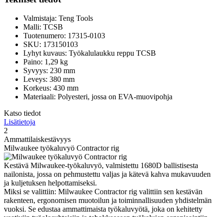
Valmistaja: Teng Tools
Malli: TCSB
Tuotenumero: 17315-0103
SKU: 173150103
Lyhyt kuvaus: Työkalulaukku reppu TCSB
Paino: 1,29 kg
Syvyys: 230 mm
Leveys: 380 mm
Korkeus: 430 mm
Materiaali: Polyesteri, jossa on EVA-muovipohja
Katso tiedot
Lisätietoja
2
Ammattilaiskestävyys
Milwaukee työkaluvyö Contractor rig
Kestävä Milwaukee-työkaluvyö, valmistettu 1680D ballistisesta
nailonista, jossa on pehmustettu valjas ja kätevä kahva mukavuuden
ja kuljetuksen helpottamiseksi.
Miksi se valittiin: Milwaukee Contractor rig valittiin sen kestävän
rakenteen, ergonomisen muotoilun ja toiminnallisuuden yhdistelmän
vuoksi. Se edustaa ammattimaista työkaluvyötä, joka on kehitetty