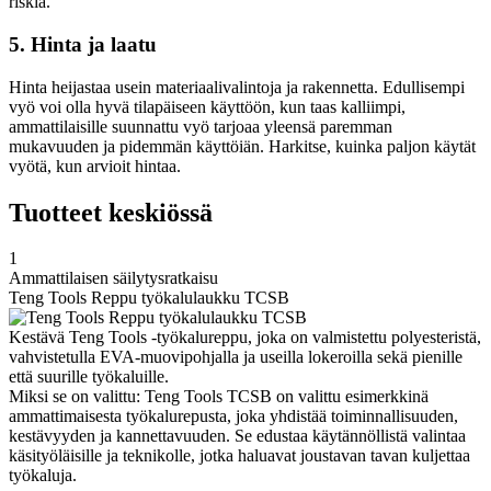
riskiä.
5. Hinta ja laatu
Hinta heijastaa usein materiaalivalintoja ja rakennetta. Edullisempi
vyö voi olla hyvä tilapäiseen käyttöön, kun taas kalliimpi,
ammattilaisille suunnattu vyö tarjoaa yleensä paremman
mukavuuden ja pidemmän käyttöiän. Harkitse, kuinka paljon käytät
vyötä, kun arvioit hintaa.
Tuotteet keskiössä
1
Ammattilaisen säilytysratkaisu
Teng Tools Reppu työkalulaukku TCSB
Kestävä Teng Tools -työkalureppu, joka on valmistettu polyesteristä,
vahvistetulla EVA-muovipohjalla ja useilla lokeroilla sekä pienille
että suurille työkaluille.
Miksi se on valittu: Teng Tools TCSB on valittu esimerkkinä
ammattimaisesta työkalurepusta, joka yhdistää toiminnallisuuden,
kestävyyden ja kannettavuuden. Se edustaa käytännöllistä valintaa
käsityöläisille ja teknikolle, jotka haluavat joustavan tavan kuljettaa
työkaluja.