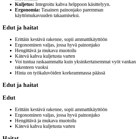
Kuljetus:
Integroitu kahva helppoon käsittelyyn.
Ergonomia:
Tasainen painonjako paremman
käyttömukavuuden takaamiseksi.
Edut ja haitat
Erittäin kestävä rakenne, sopii ammattikäyttöön
Ergonominen valjas, jossa hyvä painonjako
Hengittävä ja mukava muotoilu
Kätevä kahva kuljetusta varten
Voi tuntua raskaammalta kuin yksinkertaisemmat vyöt vankan
rakenteen vuoksi
Hinta on työkaluvöiden korkeammassa päässä
Edut ja haitat
Edut
Erittäin kestävä rakenne, sopii ammattikäyttöön
Ergonominen valjas, jossa hyvä painonjako
Hengittävä ja mukava muotoilu
Kätevä kahva kuljetusta varten
Haitat