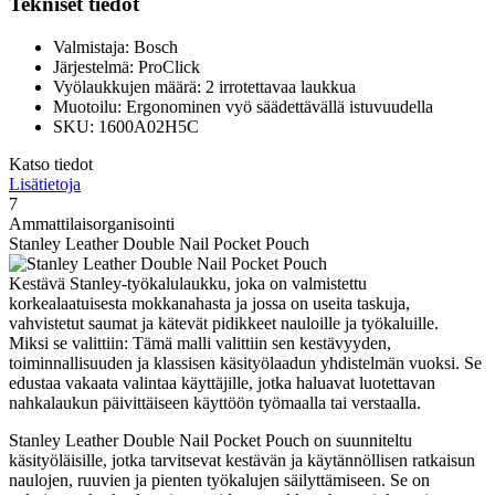
Tekniset tiedot
Valmistaja: Bosch
Järjestelmä: ProClick
Vyölaukkujen määrä: 2 irrotettavaa laukkua
Muotoilu: Ergonominen vyö säädettävällä istuvuudella
SKU: 1600A02H5C
Katso tiedot
Lisätietoja
7
Ammattilaisorganisointi
Stanley Leather Double Nail Pocket Pouch
Kestävä Stanley-työkalulaukku, joka on valmistettu
korkealaatuisesta mokkanahasta ja jossa on useita taskuja,
vahvistetut saumat ja kätevät pidikkeet nauloille ja työkaluille.
Miksi se valittiin: Tämä malli valittiin sen kestävyyden,
toiminnallisuuden ja klassisen käsityölaadun yhdistelmän vuoksi. Se
edustaa vakaata valintaa käyttäjille, jotka haluavat luotettavan
nahkalaukun päivittäiseen käyttöön työmaalla tai verstaalla.
Stanley Leather Double Nail Pocket Pouch on suunniteltu
käsityöläisille, jotka tarvitsevat kestävän ja käytännöllisen ratkaisun
naulojen, ruuvien ja pienten työkalujen säilyttämiseen. Se on