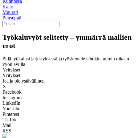
Kunnossa
Katto
Muurari
Puuseppä
Työkaluvyöt selitetty – ymmärrä mallien
erot
Pidä työkalusi järjestyksessä ja työskentele tehokkaammin oikean
vyön avulla
Yritykset
Yritykset
Jaa ja ole ystävällinen
X
Facebook
Instagram
LinkedIn
YouTube
Pinterest
TikTok
Mail
RSS