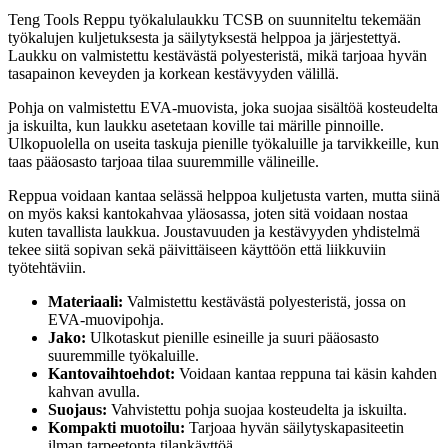
Teng Tools Reppu työkalulaukku TCSB on suunniteltu tekemään
työkalujen kuljetuksesta ja säilytyksestä helppoa ja järjestettyä.
Laukku on valmistettu kestävästä polyesteristä, mikä tarjoaa hyvän
tasapainon keveyden ja korkean kestävyyden välillä.
Pohja on valmistettu EVA-muovista, joka suojaa sisältöä kosteudelta
ja iskuilta, kun laukku asetetaan koville tai märille pinnoille.
Ulkopuolella on useita taskuja pienille työkaluille ja tarvikkeille, kun
taas pääosasto tarjoaa tilaa suuremmille välineille.
Reppua voidaan kantaa selässä helppoa kuljetusta varten, mutta siinä
on myös kaksi kantokahvaa yläosassa, joten sitä voidaan nostaa
kuten tavallista laukkua. Joustavuuden ja kestävyyden yhdistelmä
tekee siitä sopivan sekä päivittäiseen käyttöön että liikkuviin
työtehtäviin.
Materiaali:
Valmistettu kestävästä polyesteristä, jossa on
EVA-muovipohja.
Jako:
Ulkotaskut pienille esineille ja suuri pääosasto
suuremmille työkaluille.
Kantovaihtoehdot:
Voidaan kantaa reppuna tai käsin kahden
kahvan avulla.
Suojaus:
Vahvistettu pohja suojaa kosteudelta ja iskuilta.
Kompakti muotoilu:
Tarjoaa hyvän säilytyskapasiteetin
ilman tarpeetonta tilankäyttöä.